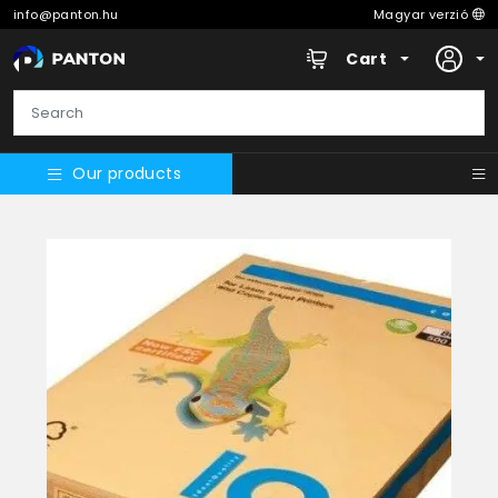
info@panton.hu
Magyar verzió
Cart
Our products