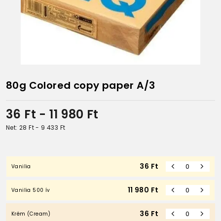
80g Colored copy paper A/3
36
Ft
- 11 980
Ft
Net: 28
Ft
- 9 433
Ft
36
Ft
Vanilia
11 980
Ft
Vanilia 500 ív
36
Ft
Krém (Cream)