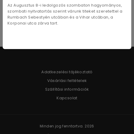
20ml
20ml
Az Augusztus 8-i ledolgozós szombaton hagyományos,
1 860
Ft
1 860
Ft
szombati nyitvatartás szerint várunk titeket szeretettel a
Rumbach Sebestyén utcában és a Vihar utcában, a
Korponai utca zárva tart.
Adatkezelési tájékoztató
Vásárlási feltételek
Szállítási információk
Kapcsolat
Minden jog fenntartva. 2026