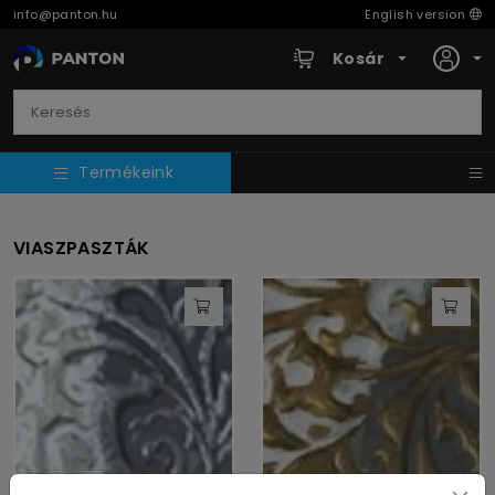
info@panton.hu
English version
Kosár
Termékeink
VIASZPASZTÁK