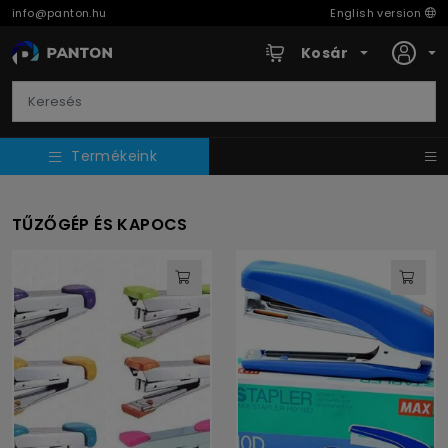
info@panton.hu
English version
Kosár
Termékeink
TŰZŐGÉP ÉS KAPOCS