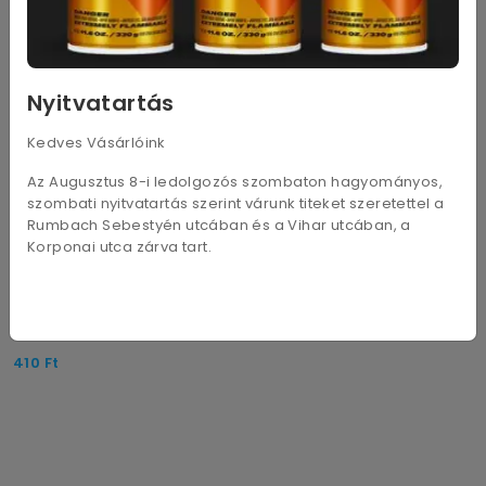
Nyitvatartás
Kedves Vásárlóink
Az Augusztus 8-i ledolgozós szombaton hagyományos,
szombati nyitvatartás szerint várunk titeket szeretettel a
Rumbach Sebestyén utcában és a Vihar utcában, a
Korponai utca zárva tart.
Max tűzőkapocs 24/6
410
Ft