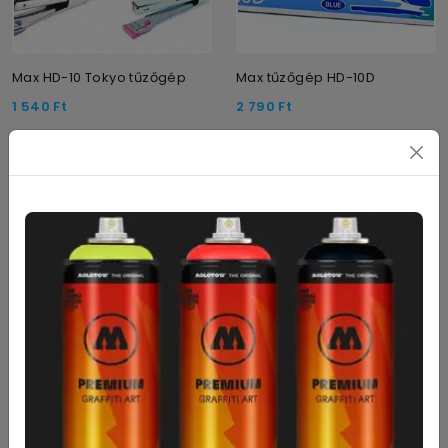
Max HD-10 Tokyo tűzőgép
Max tűzőgép HD-10D
1 540
Ft
2 790
Ft
Max HD50 tűzőgép
Max tűzőkapocs Mini (10)
4 990
Ft
195
Ft