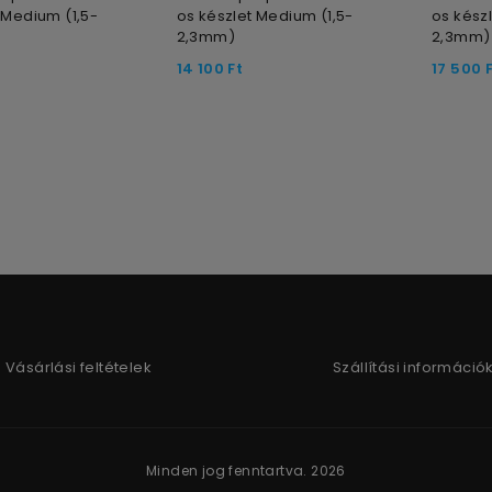
 Medium (1,5-
os készlet Medium (1,5-
os kész
2,3mm)
2,3mm)
14 100
Ft
17 500
Vásárlási feltételek
Szállítási információ
Minden jog fenntartva. 2026