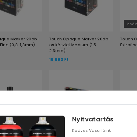
2 vál
aque Marker 20db-
Touch Opaque Marker 20db-
Touch 
 Fine (0,8-1,3mm)
os készlet Medium (1,5-
Extrafi
2,3mm)
19 990
Ft
Nyitvatartás
Kedves Vásárlóink