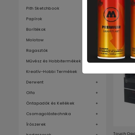
20 válto
Pith Sketchbook
Papírok
Touch Op
Medium (1
Borítékok
1 250
Ft
- 
Molotow
Ragasztók
Művész és Hobbitermékek
Kreatív-Hobbi Termékek
Derwent
Olfa
Öntapadók és Kellékek
Csomagolástechnika
Írószerek
Touch Op
Irodaszerek