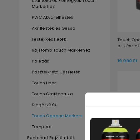
Utántöltő és Póthegyek Touch
Markerhez
PWC Akvarellfesték
Akrilfesték és Gesso
Festékkészletek
Touch Op
os készlet
Rajztömb Touch Markerhez
19 990
Ft
Paletták
Pasztelkréta Készletek
Touch Liner
Touch Grafitceruza
Kiegészítők
Touch Opaque Markers
Tempera
Pantonart Rajztömbök