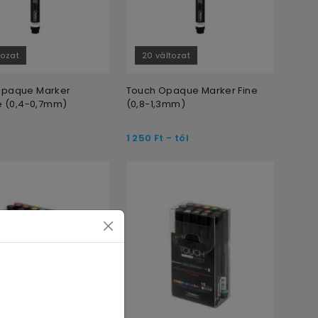
tozat
20 változat
Opaque Marker
Touch Opaque Marker Fine
ne (0,4-0,7mm)
(0,8-1,3mm)
1 250
Ft
- tól