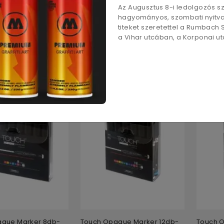
Az Augusztus 8-i ledolgozós 
zat
hagyományos, szombati nyitvat
titeket szeretettel a Rumbach
aque Marker
Touch Opaque Marker 8db-
Touch 
a Vihar utcában, a Korponai utc
,5-2,3mm)
os készlet Fine (0,8-1,3mm)
os kész
tól
9 720
Ft
14 100
F
aque Marker 8db-
Touch Opaque Marker 12db-
Touch 