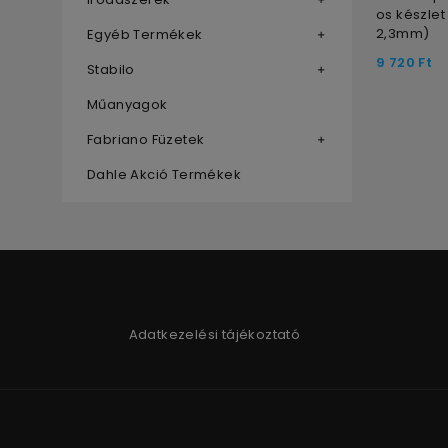
os készlet
2,3mm)
Egyéb Termékek
9 720
Ft
Stabilo
Műanyagok
Fabriano Füzetek
Dahle Akció Termékek
Adatkezelési tájékoztató