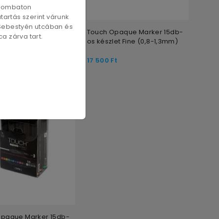
szombaton
artás szerint várunk
 Sebestyén utcában és
Opaque Marker 12db-
Touch Opaque Marker 15db-
a zárva tart.
let Fine(0,8-1,3mm)
os készlet Fine (0,8-1,3mm)
t
17 500
Ft
Opaque Marker 15db-