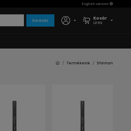
English version
Kosár
Keresés
üres
Termékeink
Shinhan