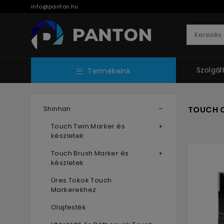
info@panton.hu
Szolgál
Termékeink
Shinhan
TOUCH 
Touch Twin Marker és
készletek
Touch Brush Marker és
készletek
Üres Tokok Touch
Markerekhez
Olajfesték