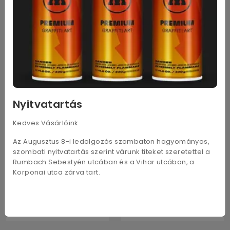
203 változat
204 változat
Touch Brush Marker 24 db-
Touch Brush Marker 36 db-
os "csináld magad készlet"
os "csináld magad készlet"
37 200
Ft
54 000
Ft
Egységár: 1 550
Ft
Egységár: 1 500
Ft
1 550
Ft
- tól
960
Ft
- tól
Nyitvatartás
Kedves Vásárlóink
Az Augusztus 8-i ledolgozós szombaton hagyományos,
szombati nyitvatartás szerint várunk titeket szeretettel a
Rumbach Sebestyén utcában és a Vihar utcában, a
Korponai utca zárva tart.
204 változat
204 változat