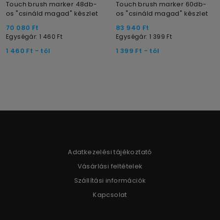
Touch brush marker 48db-
Touch brush marker 60db-
os "csináld magad" készlet
os "csináld magad" készlet
70 080
Ft
83 940
Ft
Egységár: 1 460
Ft
Egységár: 1 399
Ft
1 460
Ft
- tól
1 399
Ft
- tól
Adatkezelési tájékoztató
Vásárlási feltételek
Szállítási információk
Kapcsolat