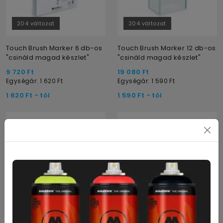
204 változat
204 változat
Touch Brush Marker 6 db-os
Touch Brush Marker 12 db-os
"csináld magad készlet"
"csináld magad készlet"
9 720
Ft
19 080
Ft
Egységár: 1 620
Ft
Egységár: 1 590
Ft
1 620
Ft
- tól
1 590
Ft
- tól