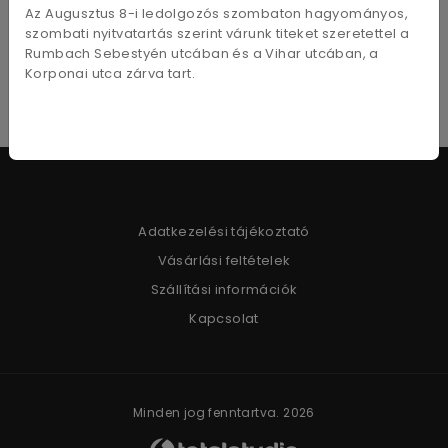
Az Augusztus 8-i ledolgozós szombaton hagyományos,
2 300
Ft
- tól
szombati nyitvatartás szerint várunk titeket szeretettel a
Rumbach Sebestyén utcában és a Vihar utcában, a
Korponai utca zárva tart.
Adatkezelési tájékoztató
Vásárlási feltételek
Szállítási információk
Kapcsolat
Minden jog fenntartva. 2026