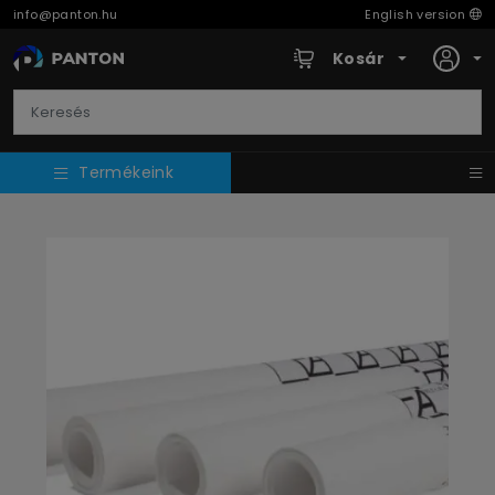
info@panton.hu
English version
Kosár
Termékeink