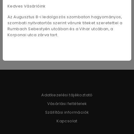
FSC tanúsítvánnyal rendelkező rajzpapír. Száraz
Kedves Vásárlóink
technikákhoz ajánljuk, jól radírozható.
Az Augusztus 8-i ledolgozós szombaton hagyományos,
Emellett a 200g-os verzióra már lehet festeni
temperával.
szombati nyitvatartás szerint várunk titeket szeretettel a
Rumbach Sebestyén utcában és a Vihar utcában, a
Korponai utca zárva tart.
Adatkezelési tájékoztató
Vásárlási feltételek
Szállítási információk
Kapcsolat