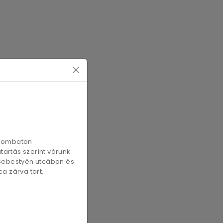
szombaton
artás szerint várunk
 Sebestyén utcában és
a zárva tart.