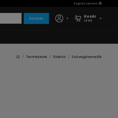
English version
Kosár
Keresés
üres
Termékeink
Stabilo
Szövegkiemelők