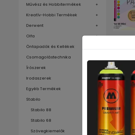
Művész és Hobbitermékek
Kreatív-Hobbi Termékek
Derwent
Olfa
Stabilo Mi
Öntapadók és Kellékek
10 230
Ft
Csomagolástechnika
Írószerek
Irodaszerek
Egyéb Termékek
Stabilo
Stabilo 88
Stabilo 68
Szövegkiemelők