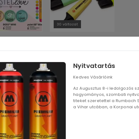
30 változat
ni pastel készlet
Stabilo Boss
870
Ft
- tól
Nyitvatartás
Kedves Vásárlóink
Az Augusztus 8-i ledolgozós 
hagyományos, szombati nyitvat
titeket szeretettel a Rumbach
a Vihar utcában, a Korponai utc