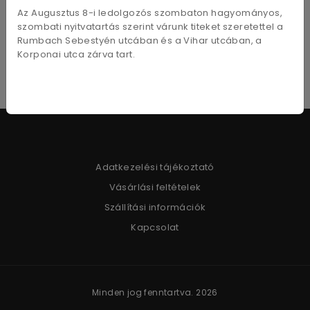
Az Augusztus 8-i ledolgozós szombaton hagyományos,
5 300
Ft
- tól
1 990
Ft
- tól
szombati nyitvatartás szerint várunk titeket szeretettel a
Rumbach Sebestyén utcában és a Vihar utcában, a
Korponai utca zárva tart.
Adatkezelési tájékoztató
Vásárlási feltételek
Szállítási információk
Kapcsolat
Minden jog fenntartva. 2026