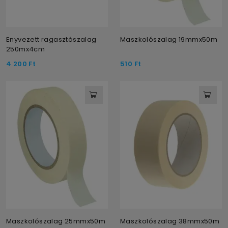
Enyvezett ragasztószalag
Maszkolószalag 19mmx50m
250mx4cm
4 200
Ft
510
Ft
Maszkolószalag 25mmx50m
Maszkolószalag 38mmx50m