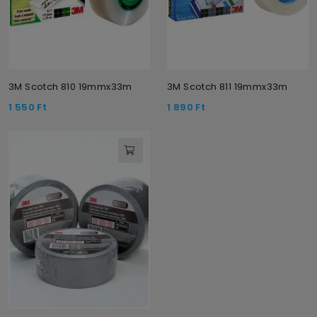
3M Scotch 810 19mmx33m
3M Scotch 811 19mmx33m
1 550
Ft
1 890
Ft