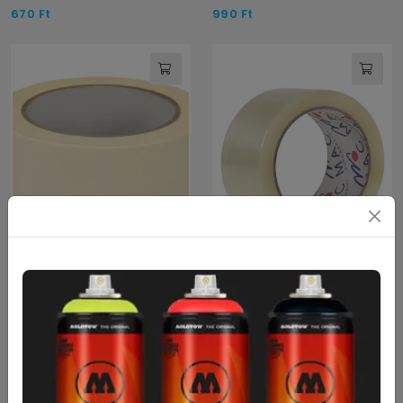
670
Ft
990
Ft
Maszkolószalag 50mmx50m
Átlátszó, "hangtalan"
ragasztószalag 50mmx66m
1 330
Ft
620
Ft