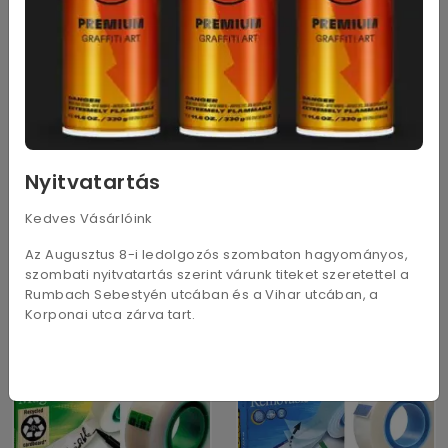
Nyitvatartás
Kedves Vásárlóink
Cellux 12mmx10m
Cellux 19mmx33m
Az Augusztus 8-i ledolgozós szombaton hagyományos,
40
Ft
180
Ft
szombati nyitvatartás szerint várunk titeket szeretettel a
Rumbach Sebestyén utcában és a Vihar utcában, a
Korponai utca zárva tart.