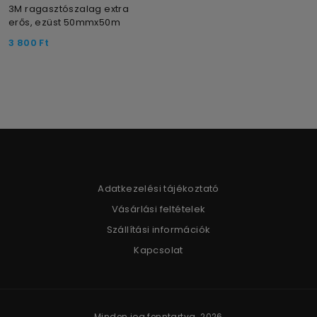
3M ragasztószalag extra
erős, ezüst 50mmx50m
3 800
Ft
Adatkezelési tájékoztató
Vásárlási feltételek
Szállítási információk
Kapcsolat
Minden jog fenntartva. 2026