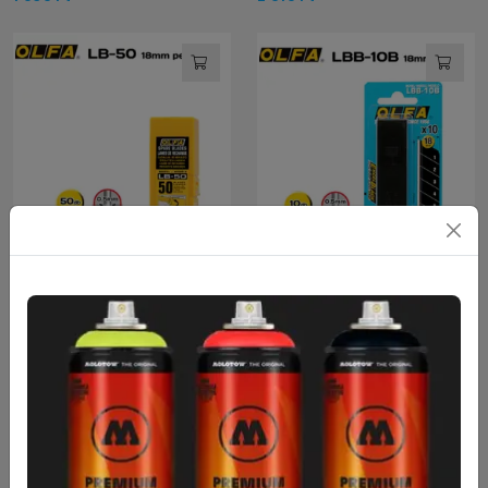
LB-50B 50db
LBB-10B 10db
9 999
Ft
2 760
Ft