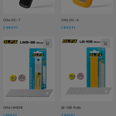
Olfa DC-7
Olfa DC-4
2 650
Ft
1 840
Ft
Olfa LWB3B
LB-10B 10db
1 930
Ft
2 610
Ft