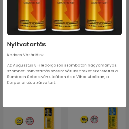
Nyitvatartás
Kedves Vásárlóink
LBB-50B 50db
LFB-5B 5db
10 610
Ft
1 810
Ft
Az Augusztus 8-i ledolgozós szombaton hagyományos,
szombati nyitvatartás szerint várunk titeket szeretettel a
Rumbach Sebestyén utcában és a Vihar utcában, a
Korponai utca zárva tart.