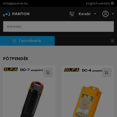
info@panton.hu
English version
Kosár
Termékeink
PÓTPENGÉK