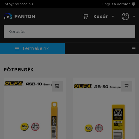
info@panton.hu
English version
Kosár
Termékeink
PÓTPENGÉK