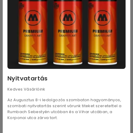
Nyitvatartás
Kedves Vásárlóink
DKB-5 5db
ASB-10S 10db
870
Ft
2 320
Ft
Az Augusztus 8-i ledolgozós szombaton hagyományos,
szombati nyitvatartás szerint várunk titeket szeretettel a
Rumbach Sebestyén utcában és a Vihar utcában, a
Korponai utca zárva tart.