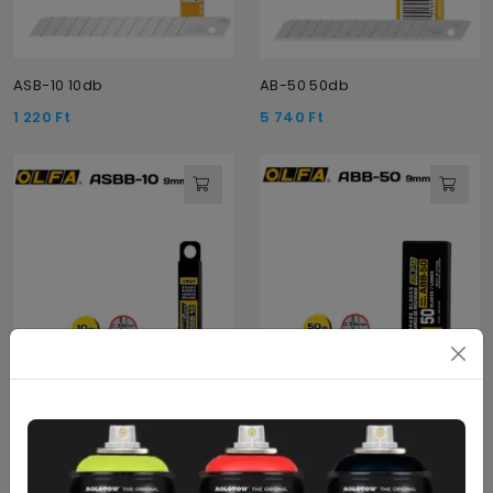
ASB-10 10db
AB-50 50db
1 220
Ft
5 740
Ft
ASBB-10 10db
ABB50 50db
1 280
Ft
5 910
Ft