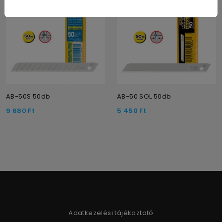
AB-50S 50db
AB-50 SOL 50db
9 680
Ft
5 450
Ft
Adatkezelési tájékoztató