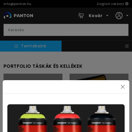
info@panton.hu
English version
Kosár
Termékeink
PORTFOLIO TÁSKÁK ÉS KELLÉKEK
Portfolio táska és
Project bag
lefűző