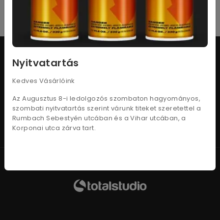
Nyitvatartás
Adatkezelési tájékoztató
Kedves Vásárlóink
Vásárlási feltételek
Az Augusztus 8-i ledolgozós szombaton hagyományos,
Szállítási információk
szombati nyitvatartás szerint várunk titeket szeretettel a
Rumbach Sebestyén utcában és a Vihar utcában, a
Kapcsolat
Korponai utca zárva tart.
Minden jog fenntartva. 2026