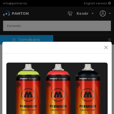
info@panton.hu
English version
Kosár
Termékeink
PATCHWORK ESZKÖZÖK
Patchwork vonalzók
Textilkések