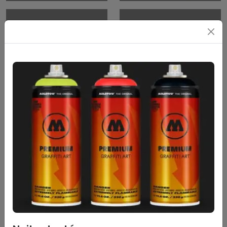
Ipari kések és
Dekor és hobby
pengék
kések, pengék
Ollók
Patchwork eszközök