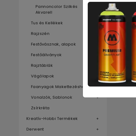
Pannoncolor Szilkés
Akvarell
Tus és Kellékek
Rajzszén
Festővásznak, alapok
Festőállványok
Rajztáblák
Vágólapok
Faanyagok Makettezéshez
Vonalzók, Sablonok
Zsírkréta
Kreatív-Hobbi Termékek
Derwent