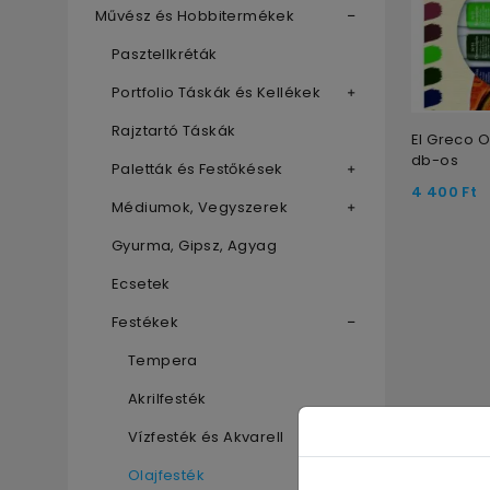
Művész és Hobbitermékek
Pasztellkréták
Portfolio Táskák és Kellékek
Rajztartó Táskák
El Greco O
db-os
Paletták és Festőkések
4 400
Ft
Médiumok, Vegyszerek
Gyurma, Gipsz, Agyag
Ecsetek
Festékek
Tempera
Akrilfesték
Vízfesték és Akvarell
Olajfesték