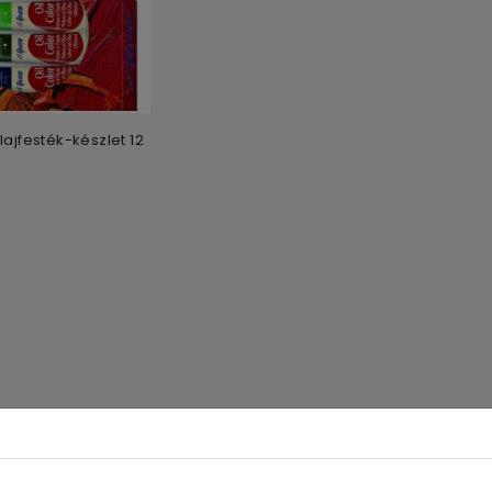
lajfesték-készlet 12