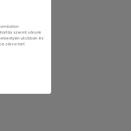
szombaton
artás szerint várunk
 Sebestyén utcában és
a zárva tart.