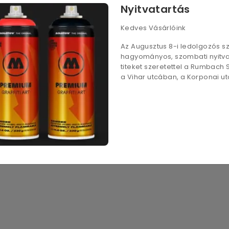
Nyitvatartás
Kedves Vásárlóink
Az Augusztus 8-i ledolgozós 
hagyományos, szombati nyitvat
titeket szeretettel a Rumbach
a Vihar utcában, a Korponai utc