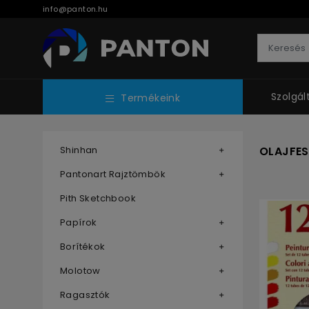
info@panton.hu
Szolgál
Termékeink
Shinhan
OLAJFES
Pantonart Rajztömbök
Pith Sketchbook
Papírok
Borítékok
Molotow
Ragasztók