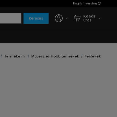
English version
Kosár
Keresés
üres
Termékeink
Művész és Hobbitermékek
Festékek