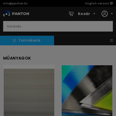
info@panton.hu
English version
Kosár
Termékeink
MŰANYAGOK