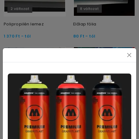
2 változat
8 változat
Polipropilén lemez
Előlap fólia
1 370
Ft
- tól
80
Ft
- tól
6 változat
4 változat
PVC (Klöckner) és Poliészter
Kartonplast 3mm
(Pet-G) fólia