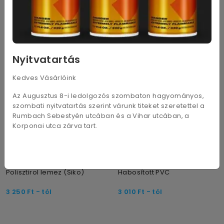
1 530
Ft
- tól
1 850
Ft
- tól
Nyitvatartás
Kedves Vásárlóink
Az Augusztus 8-i ledolgozós szombaton hagyományos,
szombati nyitvatartás szerint várunk titeket szeretettel a
Rumbach Sebestyén utcában és a Vihar utcában, a
Korponai utca zárva tart.
5 változat
8 változat
Polisztirol lemez (Siko)
Habosított PVC
3 250
Ft
- tól
3 010
Ft
- tól