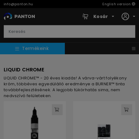
info@panton.hu
English version
Kosár
Termékeink
LIQUID CHROME
LIQUID CHROME™ - 20 éves kiadás! A várva-várt folyékony
króm, többéves egyedülálló eredménye a BURNER™ tinta
továbbfejlesztésének. A legjobb tükörhatás sima, nem
nedvszívó felületeken.