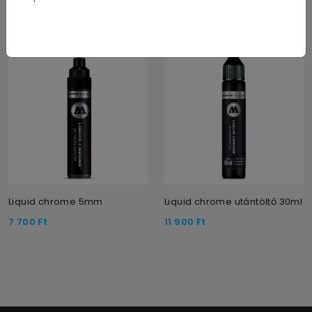
Liquid chrome 5mm
Liquid chrome utántöltő 30ml
7 700
Ft
11 900
Ft