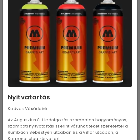
LIQUID CHROME™ MARKER
Liquid chrome 1mm
CALLIGRAPHY 3 MM
3 200
Ft
3 200
Ft
Nyitvatartás
Kedves Vásárlóink
Az Augusztus 8-i ledolgozós szombaton hagyományos,
Liquid chrome 2mm
Liquid chrome 4mm
szombati nyitvatartás szerint várunk titeket szeretettel a
Rumbach Sebestyén utcában és a Vihar utcában, a
3 200
Ft
3 900
Ft
Korponai utca zárva tart.