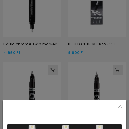
Liquid chrome Twin marker
LIQUID CHROME BASIC SET
4 990
Ft
9 800
Ft