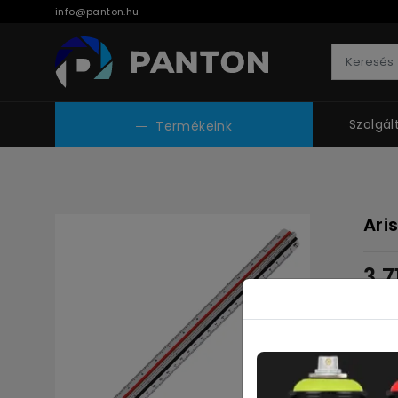
info@panton.hu
Szolgál
Termékeink
Ari
3 
Nettó: