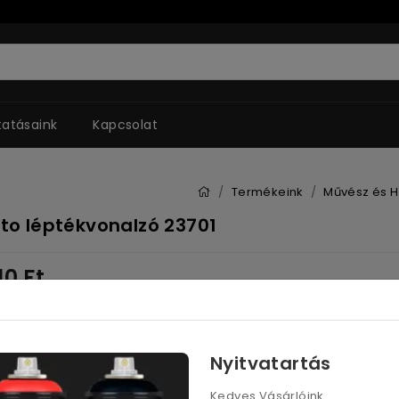
tatásaink
Kapcsolat
Termékeink
Művész és 
sto léptékvonalzó 23701
710
Ft
 2 921
Ft
Kosárba
Nyitvatartás
Kedves Vásárlóink