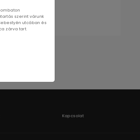
szombaton
artás szerint várunk
 Sebestyén utcában és
a zárva tart.
k
Kapcsolat