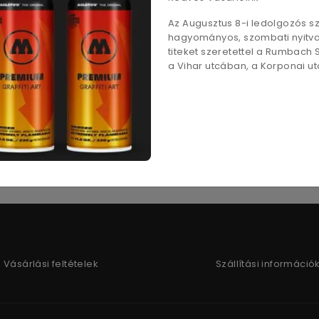
Leírás
Az Augusztus 8-i ledolgozós 
hagyományos, szombati nyitvat
rányok: 1:2,5 1:5 1:10 1:20 1:50 1:100
titeket szeretettel a Rumbach
a Vihar utcában, a Korponai utc
Vásárlási feltételek
Szállítási információ