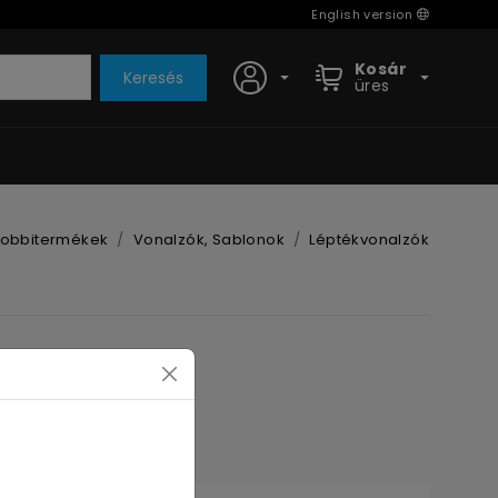
English version
Kosár
Keresés
üres
Hobbitermékek
Vonalzók, Sablonok
Léptékvonalzók