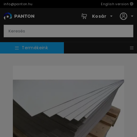
info@panton.hu
English version
Kosár
Termékeink