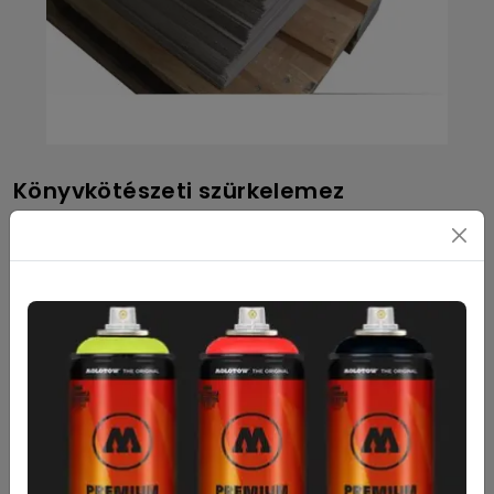
Könyvkötészeti szürkelemez
610
Ft
- 1 500
Ft
Nettó: 480
Ft
- 1 181
Ft
610
Ft
1mm
790
Ft
1,5mm
1 050
Ft
2mm