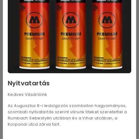
1 950
Ft
Iceberg 300g
1 950
Ft
Sötétkék (Electric blue) 300g
1 950
Ft
Blue steel 300g
1 950
Ft
Fairway 285g
1 950
Ft
Stardream Lagoon 285g
1 950
Ft
Peacock 300g
Nyitvatartás
1 950
Ft
Kedves Vásárlóink
White Silver 300g
Az Augusztus 8-i ledolgozós szombaton hagyományos,
1 950
Ft
Antimon (Lustre) 300g
szombati nyitvatartás szerint várunk titeket szeretettel a
Rumbach Sebestyén utcában és a Vihar utcában, a
1 950
Ft
Korponai utca zárva tart.
Galvanised 300g