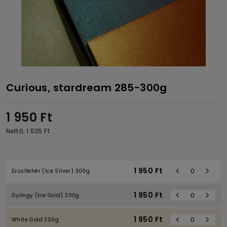
Curious, stardream 285-300g
1 950
Ft
Nettó: 1 535
Ft
1 950
Ft
Ezüstfehér (Ice Silver) 300g
1 950
Ft
Gyöngy (Ice Gold) 300g
1 950
Ft
White Gold 300g