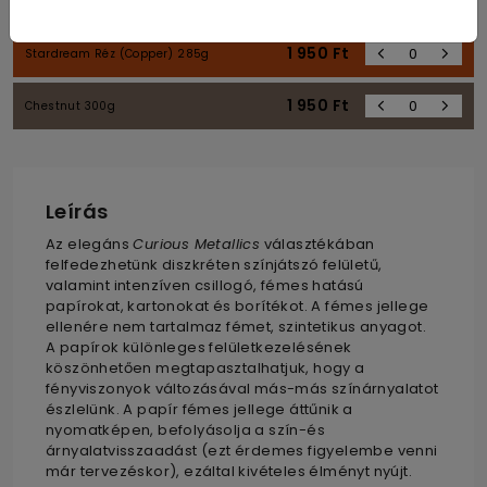
1 950
Ft
Ionised 300g
1 950
Ft
Stardream Réz (Copper) 285g
1 950
Ft
Chestnut 300g
Leírás
Az elegáns
Curious Metallics
választékában
felfedezhetünk diszkréten színjátszó felületű,
valamint intenzíven csillogó, fémes hatású
papírokat, kartonokat és borítékot. A fémes jellege
ellenére nem tartalmaz fémet, szintetikus anyagot.
A papírok különleges felületkezelésének
köszönhetően megtapasztalhatjuk, hogy a
fényviszonyok változásával más-más színárnyalatot
észlelünk. A papír fémes jellege áttűnik a
nyomatképen, befolyásolja a szín-és
árnyalatvisszaadást (ezt érdemes figyelembe venni
már tervezéskor), ezáltal kivételes élményt nyújt.