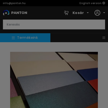
info@panton.hu
English version
Kosár
Termékeink