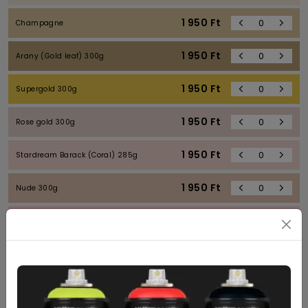
1 950
Ft
Champagne
1 950
Ft
Arany (Gold leaf) 300g
1 950
Ft
Supergold 300g
1 950
Ft
Rose gold 300g
1 950
Ft
Stardream Barack (Coral) 285g
1 950
Ft
Nude 300g
1 950
Ft
Rose Quartz 285g
1 950
Ft
Magma 300g
1 950
Ft
Bordó (Red Lacquer) 300g