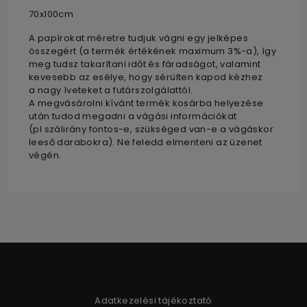
70x100cm
A papírokat méretre tudjuk vágni egy jelképes
összegért (a termék értékének maximum 3%-a), így
meg tudsz takarítani időt és fáradságot, valamint
kevesebb az esélye, hogy sérülten kapod kézhez
a nagy íveteket a futárszolgálattól.
A megvásárolni kívánt termék kosárba helyezése
után tudod megadni a vágási információkat
(pl szálirány fontos-e, szükséged van-e a vágáskor
leeső darabokra). Ne feledd elmenteni az üzenet
végén.
Adatkezelési tájékoztató