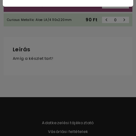
90
Ft
Stardream Punch LA/4110x220 mm
90
Ft
Curious Metallic Aloe LA/4 110x220mm
Leírás
Amíg a készlet tart!
Adatkezelési tájékoztató
Vásárlási feltételek