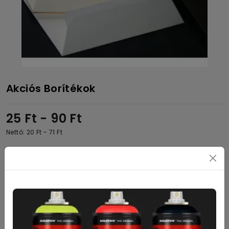
Akciós Borítékok
25
Ft
- 90
Ft
Nettó: 20
Ft
- 71
Ft
25
Ft
14x14cm 80g Rózsaszín
25
Ft
14x14xm 80g piros
25
Ft
16x16xm 80g citrom