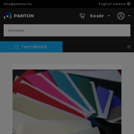
info@panton.hu
English version
Kosár
Termékeink