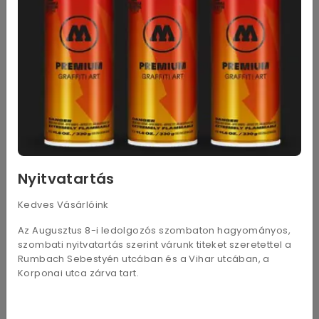
25
Ft
16x16xm 80g narancs
25
Ft
16x16xm 80g piros
25
Ft
Popset LA/4 Ultra Red
50
Ft
Rives Laid LA4 110x220mm Hófehér
70
Ft
Glam Metallic Ice White C/6 114x162mm
Nyitvatartás
70
Ft
Stardream Punch C/6 114x162mm
Kedves Vásárlóink
70
Ft
Curious Metallic Abyss C/6 114x162mm
Az Augusztus 8-i ledolgozós szombaton hagyományos,
szombati nyitvatartás szerint várunk titeket szeretettel a
Rumbach Sebestyén utcában és a Vihar utcában, a
70
Ft
Curious Metallic Electric Blue C/6 114x162mm
Korponai utca zárva tart.
70
Ft
Curious Metallic Chartreuse C/6 114x162mm