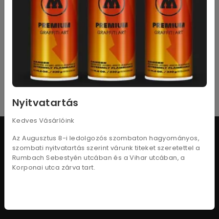
4 változat
Natúr cellkarton 240g
Kraftkarton
440
Ft
160
Ft
- tól
Nyitvatartás
Kedves Vásárlóink
Az Augusztus 8-i ledolgozós szombaton hagyományos,
szombati nyitvatartás szerint várunk titeket szeretettel a
Rumbach Sebestyén utcában és a Vihar utcában, a
Adatkezelési tájékoztató
Korponai utca zárva tart.
Vásárlási feltételek
Szállítási információk
Kapcsolat