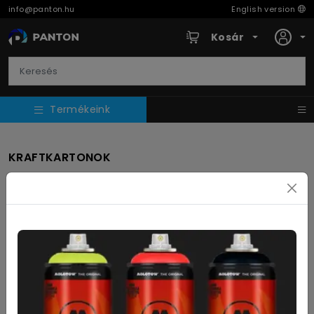
info@panton.hu
English version
Kosár
Termékeink
KRAFTKARTONOK