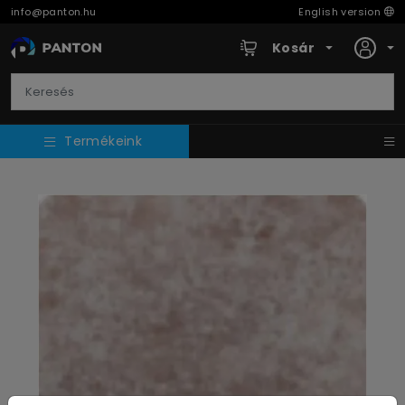
info@panton.hu
English version
Kosár
Termékeink