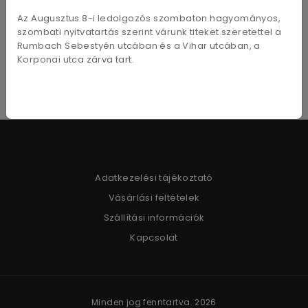
100ml
felületet oldószeres fényes lakkal védjük.
Az Augusztus 8-i ledolgozós szombaton hagyományos,
szombati nyitvatartás szerint várunk titeket szeretettel a
Rumbach Sebestyén utcában és a Vihar utcában, a
Korponai utca zárva tart.
Adatkezelési tájékoztató
Vásárlási feltételek
Szállítási információk
Kapcsolat
Minden jog fenntartva. 2026