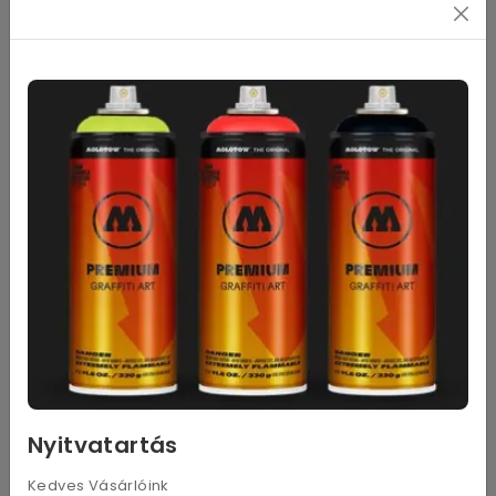
Füstfólia pehely ezüst M8 2504
1 650
Ft
Nettó: 1 299
Ft
Kosárba
Leírás
Nyitvatartás
Márványosan foltos aranyozott felület készítésére
Kedves Vásárlóink
alkalmazható füstfólia pelyhek izgalmas színvariációkban. A