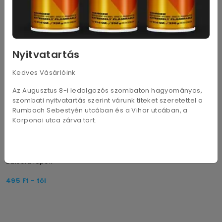
180
Ft
- tól
190
Ft
- tól
Nyitvatartás
Kedves Vásárlóink
Az Augusztus 8-i ledolgozós szombaton hagyományos,
szombati nyitvatartás szerint várunk titeket szeretettel a
Rumbach Sebestyén utcában és a Vihar utcában, a
Korponai utca zárva tart.
11 változat
Balsafa lapok
495
Ft
- tól