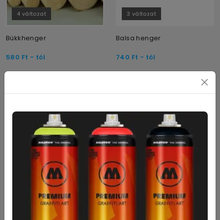
4 változat
3 változat
Bükkhenger
Balsa henger
580
Ft
- tól
740
Ft
- tól
18 változat
20 változat
Fenyőlécek
Balsafa lécek