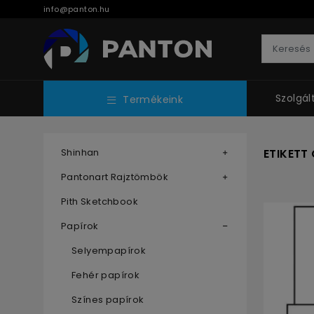
info@panton.hu
Szolgál
Termékeink
Shinhan
ETIKETT
Pantonart Rajztömbök
Pith Sketchbook
Papírok
Selyempapírok
Fehér papírok
Színes papírok