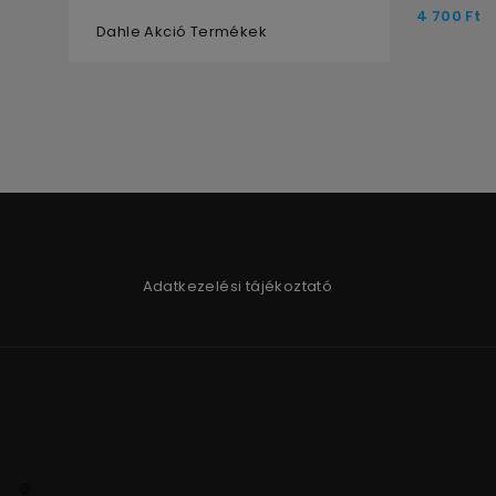
4 700
Ft
Dahle Akció Termékek
Adatkezelési tájékoztató
🍪