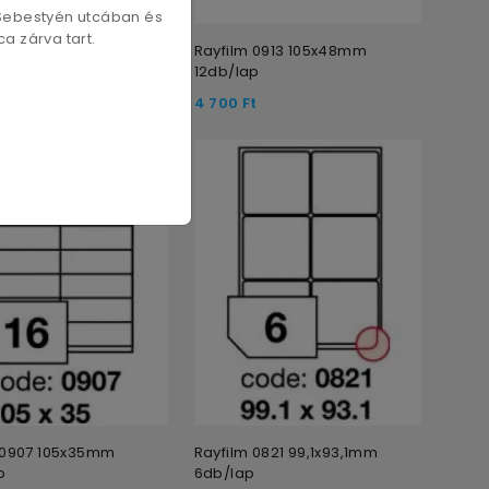
 Sebestyén utcában és
a zárva tart.
 0915 105x57mm
Rayfilm 0913 105x48mm
p
12db/lap
t
4 700
Ft
 0907 105x35mm
Rayfilm 0821 99,1x93,1mm
p
6db/lap