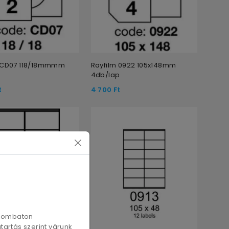
m CD07 118/18mmmm
Rayfilm 0922 105x148mm
p
4db/lap
t
4 700
Ft
szombaton
artás szerint várunk