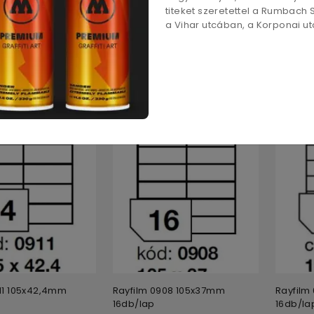
titeket szeretettel a Rumbach
a Vihar utcában, a Korponai utc
931 105x74,2mm
Rayfilm 0918 105x70mm
Rayfilm
8db/lap
10db/la
4 700
Ft
4 700
F
911 105x42,4mm
Rayfilm 0908 105x37mm
Rayfilm
16db/lap
16db/la