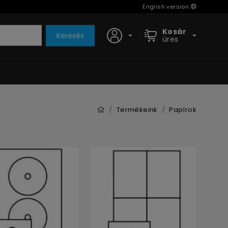
English version
Kosár
Keresés
üres
Termékeink
Papírok