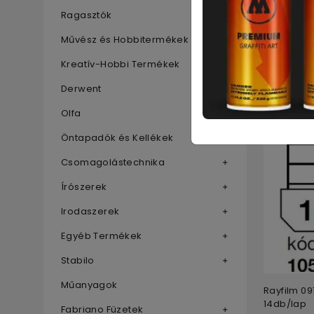
Ragasztók
Rayfilm 0
Művész és Hobbitermékek
8db/lap
Kreatív-Hobbi Termékek
4 700
Ft
Derwent
Olfa
Öntapadók és Kellékek
Csomagolástechnika
Írószerek
Irodaszerek
Egyéb Termékek
Stabilo
Műanyagok
Rayfilm 0
14db/lap
Fabriano Füzetek