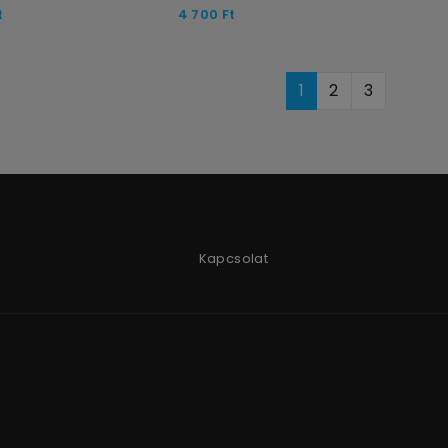
t
4 700
Ft
1
2
3
k
Kapcsolat