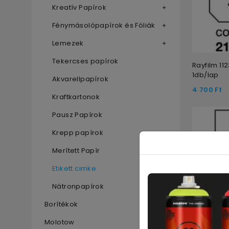
Kreatív Papírok
Fénymásolópapírok és Fóliák
Lemezek
Tekercses papírok
Rayfilm 1
1db/lap
Akvarellpapírok
4 700
Ft
Kraftkartonok
Pausz Papírok
Krepp papírok
Merített Papír
Etikett cimke
Nátronpapírok
Borítékok
Molotow