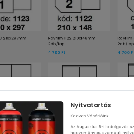
123 210x297mm
Rayfilm 1122 210x148mm
Rayfil
2db/lap
2db/la
4 700
Ft
4 700
F
Nyitvatartás
Kedves Vásárlóink
Az Augusztus 8-i ledolgozós 
hagyományos, szombati nyitvat