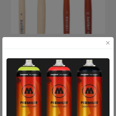
Kolibri Lapos Póniszőrecset 0712
370
Ft
- 1 350
Ft
Nettó: 291
Ft
- 1 063
Ft
370
Ft
(2) 2,5mm
390
Ft
(4) 4,5mm
490
Ft
(6) 6,5mm