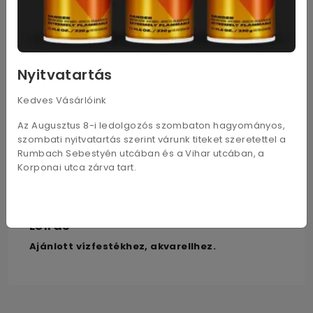
630
Ft
(8) 8,5mm
790
Ft
(10) 10,5mm
Nyitvatartás
950
Ft
(12) 12mm
Kedves Vásárlóink
1 100
Ft
(14) 14,5mm
Az Augusztus 8-i ledolgozós szombaton hagyományos,
szombati nyitvatartás szerint várunk titeket szeretettel a
Rumbach Sebestyén utcában és a Vihar utcában, a
1 350
Ft
(16) 16,5mm
Korponai utca zárva tart.
Leírás
Ajánlott vízfestékhez, akvarellhez.