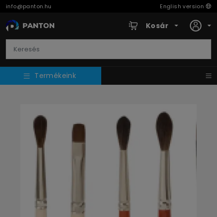
info@panton.hu
English version
Kosár
Termékeink