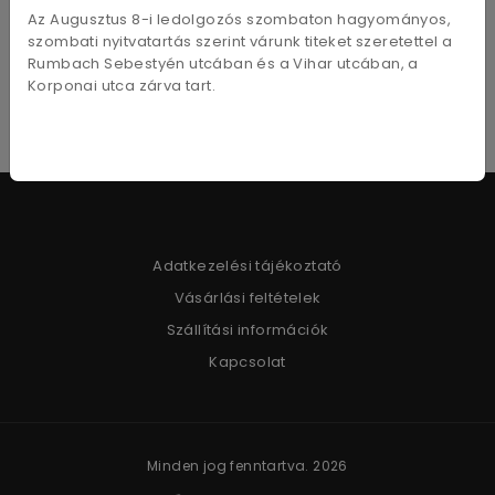
29,7x43cm
Az Augusztus 8-i ledolgozós szombaton hagyományos,
4 400
Ft
szombati nyitvatartás szerint várunk titeket szeretettel a
Rumbach Sebestyén utcában és a Vihar utcában, a
Korponai utca zárva tart.
Adatkezelési tájékoztató
Vásárlási feltételek
Szállítási információk
Kapcsolat
Minden jog fenntartva. 2026