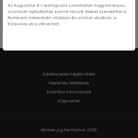
29,7x43cm
Az Augusztus 8-i ledolgozós szombaton hagyományos,
3 990
Ft
szombati nyitvatartás szerint várunk titeket szeretettel a
Rumbach Sebestyén utcában és a Vihar utcában, a
Korponai utca zárva tart.
Adatkezelési tájékoztató
Vásárlási feltételek
Szállítási információk
Kapcsolat
Minden jog fenntartva. 2026