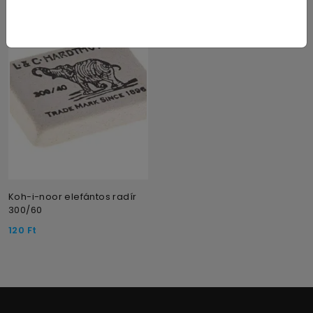
Koh-i-noor elefántos radír
300/60
120
Ft