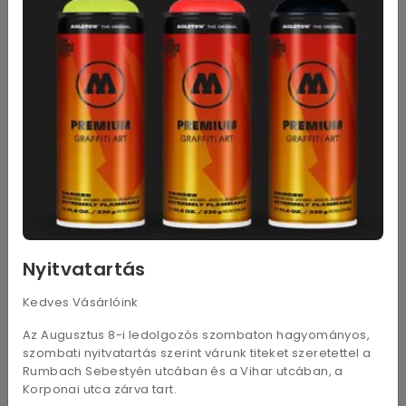
porpasztell, olajpasztell rajzokhoz kezdő és haladó
szinten.
Nyitvatartás
Kedves Vásárlóink
18 változat
Az Augusztus 8-i ledolgozós szombaton hagyományos,
szombati nyitvatartás szerint várunk titeket szeretettel a
Artist 12 db-os színesceuza
Koh-i-noor grafitceruza
Rumbach Sebestyén utcában és a Vihar utcában, a
készlet
Korponai utca zárva tart.
9 500
Ft
280
Ft
- tól