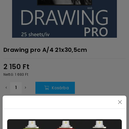
Drawing pro A/4 21x30,5cm
2 150
Ft
Nettó: 1 693
Ft
Kosárba
Leírás
Felül spirálozott rajztömb 25 lap, 150g/m2 fehér
savmentes papírból. Ajánlott: Ceruza, szén,