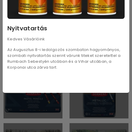
Studio
Procolour
Nyitvatartás
Kedves Vásárlóink
Az Augusztus 8-i ledolgozós szombaton hagyományos,
szombati nyitvatartás szerint várunk titeket szeretettel a
Rumbach Sebestyén utcában és a Vihar utcában, a
Korponai utca zárva tart.
Pastel
Metallic