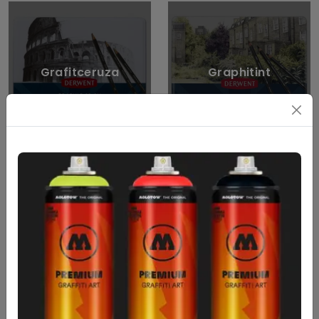
Grafitceruza
Graphitint
Akvarell ceruza
Inktense