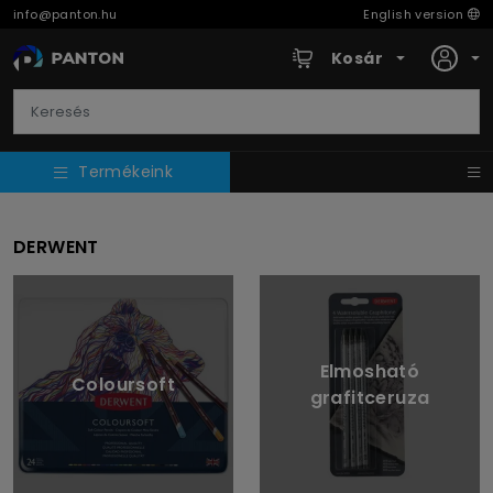
info@panton.hu
English version
Kosár
Termékeink
DERWENT
Elmosható
Coloursoft
grafitceruza