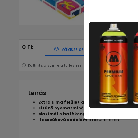
100g
0 Ft
Válassz színeket
Kattints a színre a törléshez
Leírás
Extra sima felület a világos színek repro
Kitűnő nyomatminőséget eredményező fel
Maximális hatékonyság a tökéletes futt
Hosszútávú védelem
a fakulás ellen.