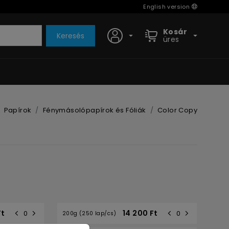
English version
Kosár
Keresés
üres
Papírok
Fénymásolópapírok és Fóliák
Color Copy
Ft
14 200
Ft
200g (250 lap/cs)