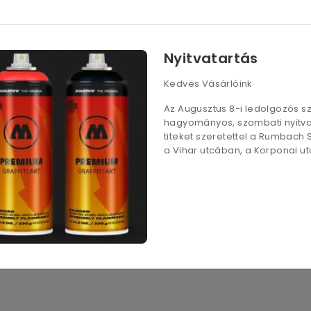
13 320
Ft
11 150
 (500 lap/cs)
160g (250 lap/cs)
Nyitvatartás
Kedves Vásárlóink
Az Augusztus 8-i ledolgozós 
hagyományos, szombati nyitvat
titeket szeretettel a Rumbach
a Vihar utcában, a Korponai utc
dukálásához,
kiváló fehérség és opacitás.
ületkezelés
és kitűnő papírkialakítás a tökéletes papíradagolá
athatóságnak köszönhetően.
A papír porképzését minimalizáltu