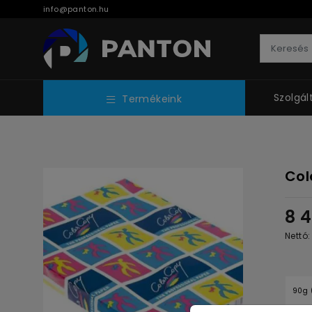
info@panton.hu
Szolgál
Termékeink
Col
8 
Nettó
90g 