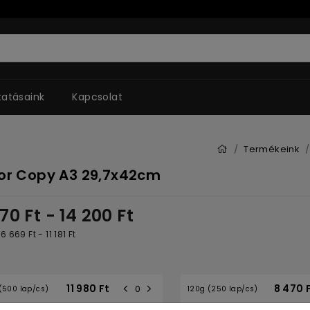
tatásaink
Kapcsolat
Termékeink
or Copy A3 29,7x42cm
470
Ft
- 14 200
Ft
: 6 669
Ft
- 11 181
Ft
11 980
Ft
8 470
(500 lap/cs)
120g (250 lap/cs)