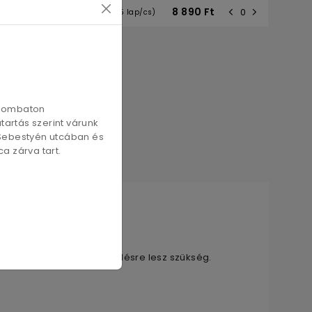
Ft
8 890
Ft
250g (125 lap/cs)
szombaton
artás szerint várunk
 Sebestyén utcában és
a zárva tart.
s érdekében.
k, így kevesebb szervizelésre lesz szükség.