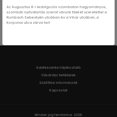
alkalmazható: SK-12, SK-4, SK-5, SK-9 és UTC-1
Az Augusztus 8-i ledolgozós szombaton hagyományos,
szombati nyitvatartás szerint várunk titeket szeretettel a
Rumbach Sebestyén utcában és a Vihar utcában, a
Korponai utca zárva tart.
Adatkezelési tájékoztató
Vásárlási feltételek
Szállítási információk
Kapcsolat
Minden jog fenntartva. 2026