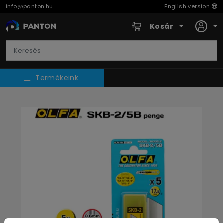
info@panton.hu
English version
Kosár
Termékeink