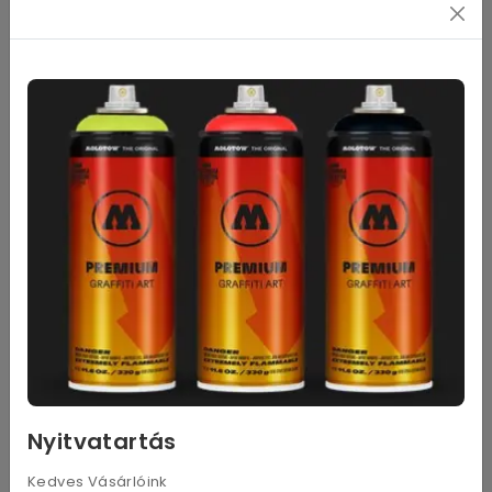
SKB-2/5B 5db pótpenge
1 350
Ft
Nettó: 1 063
Ft
Kosárba
Leírás
Nyitvatartás
OLFA SKB-2S/5B - Rozsdamentes biztonsági penge.
Kedves Vásárlóink
A következő biztonsági és ipari késekhez