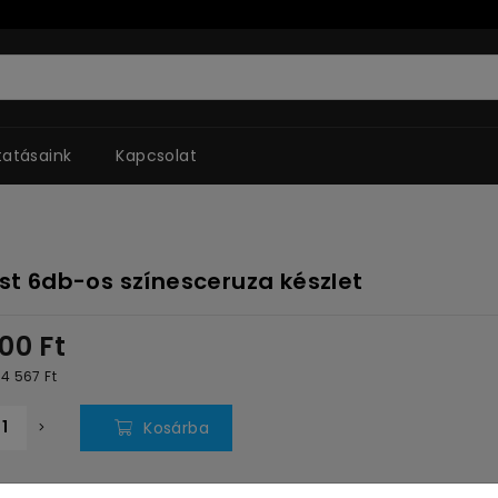
tatásaink
Kapcsolat
ist 6db-os színesceruza készlet
800
Ft
: 4 567
Ft
Kosárba