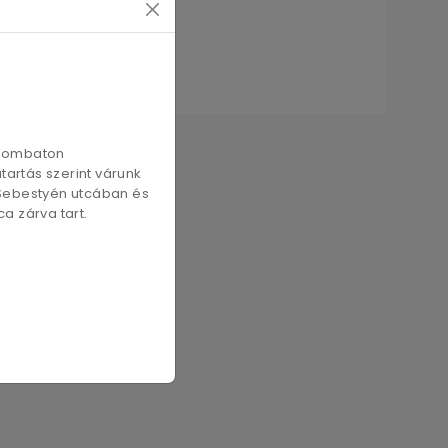
szombaton
artás szerint várunk
 Sebestyén utcában és
a zárva tart.