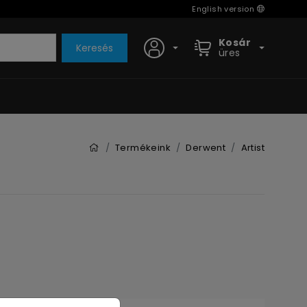
English version
Kosár
Keresés
üres
Termékeink
Derwent
Artist