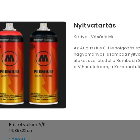
Leírás
ekete+fehér árnyalatok. Rendkívül tartós.
Nyitvatartás
Kedves Vásárlóink
Az Augusztus 8-i ledolgozós 
hagyományos, szombati nyitvat
titeket szeretettel a Rumbach
a Vihar utcában, a Korponai utc
Bristol vellum A/5
14,85x22cm
1 750
Ft