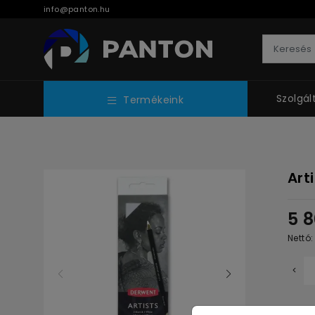
info@panton.hu
Szolgál
Termékeink
Art
5 
Nettó