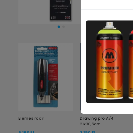
F
Elemes radír
Drawing pro A/4
21x30,5cm
5 190
Ft
2 150
Ft