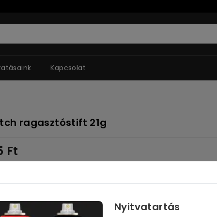
tatásaink
Kapcsolat
tch ragasztóstift 21g
5
Ft
: 634
Ft
Kosárba
Nyitvatartás