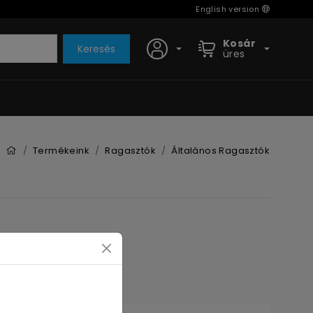
English version
Kosár
Keresés
üres
Termékeink
Ragasztók
Általános Ragasztók