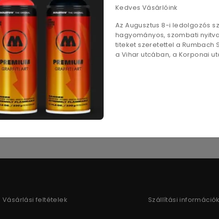
Kedves Vásárlóink
Leírás
Az Augusztus 8-i ledolgozós 
hagyományos, szombati nyitvat
titeket szeretettel a Rumbach
Az elengedhetetlen ragasztóstift otthonra és az irodába. K
a Vihar utcában, a Korponai utc
Oldószermentes, vízalapú ragasztóanyag
Kényelmes és egyszerű felhelyezés
Vásárlási feltételek
Szállítási információ