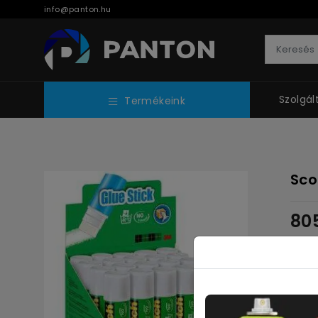
info@panton.hu
Szolgál
Termékeink
Sco
80
Nettó