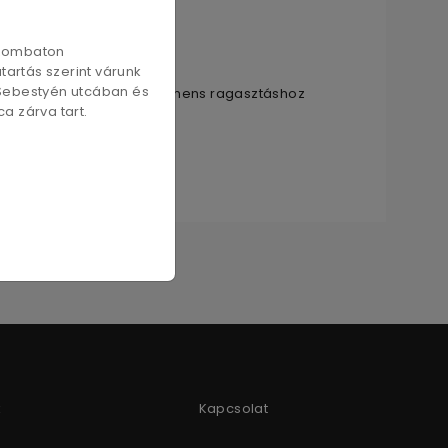
szombaton
artás szerint várunk
 Sebestyén utcában és
önnyű igénybevételű permanens ragasztáshoz
a zárva tart.
k
Kapcsolat