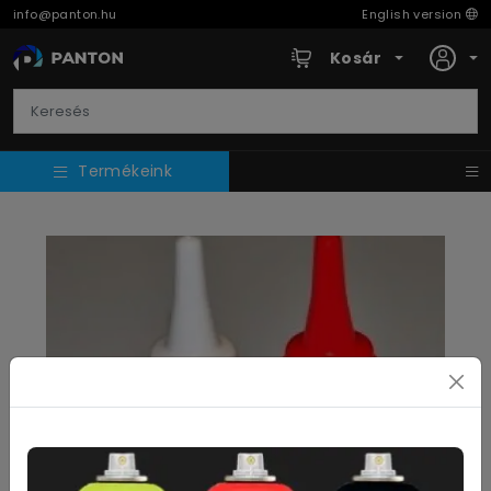
info@panton.hu
English version
Kosár
Termékeink