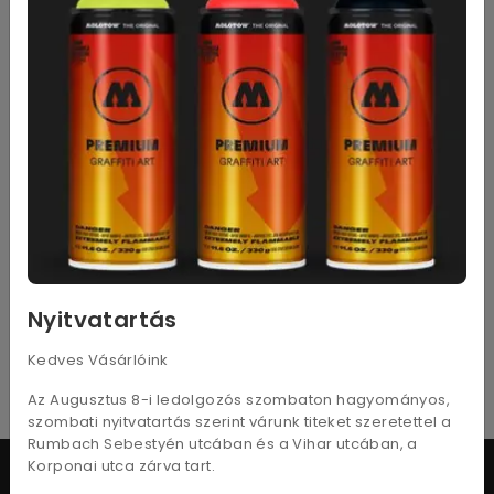
Aerobond pillanatragasztó 20g sűrű
1 190
Ft
Nettó: 937
Ft
Nyitvatartás
Kosárba
Kedves Vásárlóink
Az Augusztus 8-i ledolgozós szombaton hagyományos,
szombati nyitvatartás szerint várunk titeket szeretettel a
Rumbach Sebestyén utcában és a Vihar utcában, a
Korponai utca zárva tart.