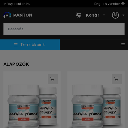
info@panton.hu
English version
Kosár
Termékeink
ALAPOZÓK