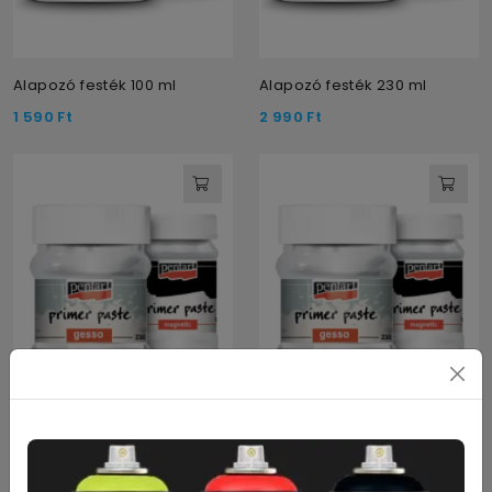
Alapozó festék 100 ml
Alapozó festék 230 ml
1 590
Ft
2 990
Ft
Fehér alapozó paszta 100ml
Fehér alapozó paszta 230ml
1 590
Ft
2 990
Ft