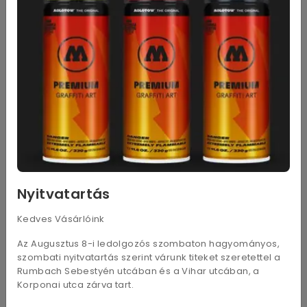
Nyitvatartás
Alapozó paszta - lágy - 100
Alapozó paszta - lágy - 230
Kedves Vásárlóink
ml
ml
1 590
Ft
2 990
Ft
Az Augusztus 8-i ledolgozós szombaton hagyományos,
szombati nyitvatartás szerint várunk titeket szeretettel a
Rumbach Sebestyén utcában és a Vihar utcában, a
Korponai utca zárva tart.