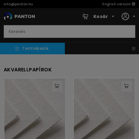
info@panton.hu
English version
Kosár
Termékeink
AKVARELLPAPÍROK