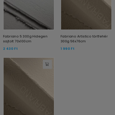
Fabriano 5 300g Hidegen
Fabriano Artistico törtfehér
sajtolt 70x100cm
300g 56x76cm
2 430
Ft
1 990
Ft