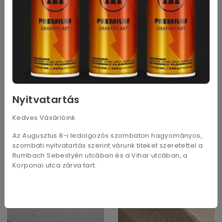
Nyitvatartás
Kedves Vásárlóink
Fabriano 5 160g 50x70cm
Fabriano 5 210g 50x70cm
Az Augusztus 8-i ledolgozós szombaton hagyományos,
680
Ft
910
Ft
szombati nyitvatartás szerint várunk titeket szeretettel a
Rumbach Sebestyén utcában és a Vihar utcában, a
Korponai utca zárva tart.