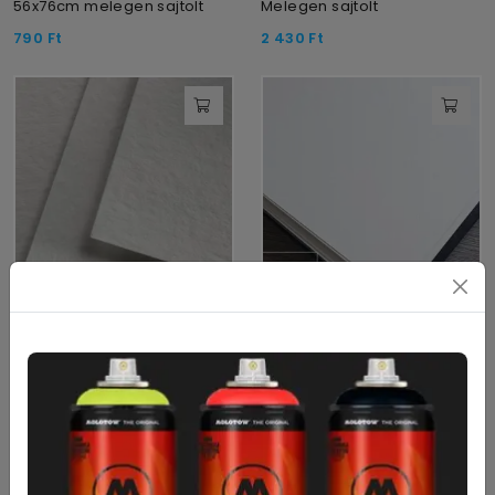
56x76cm melegen sajtolt
Melegen sajtolt
790
Ft
2 430
Ft
Fabriano Studio 300g
Fabriano Watercolor 200g
52,5x75cm
56x76cm melegen sajtolt
799
Ft
670
Ft